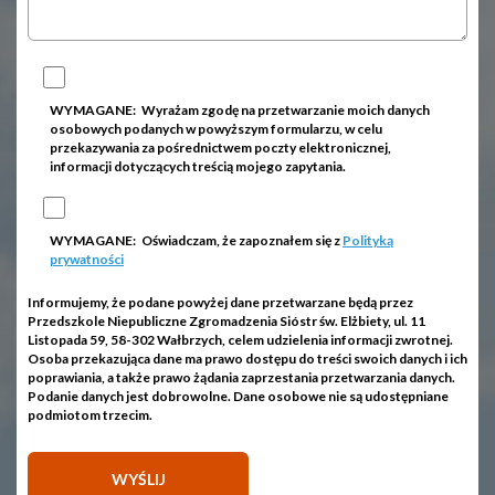
WYMAGANE:
Wyrażam zgodę na przetwarzanie moich danych
osobowych podanych w powyższym formularzu, w celu
przekazywania za pośrednictwem poczty elektronicznej,
informacji dotyczących treścią mojego zapytania.
WYMAGANE:
Oświadczam, że zapoznałem się z
Polityką
prywatności
Informujemy, że podane powyżej dane przetwarzane będą przez
Przedszkole Niepubliczne Zgromadzenia Sióstr św. Elżbiety, ul. 11
Listopada 59, 58-302 Wałbrzych, celem udzielenia informacji zwrotnej.
Osoba przekazująca dane ma prawo dostępu do treści swoich danych i ich
poprawiania, a także prawo żądania zaprzestania przetwarzania danych.
Podanie danych jest dobrowolne. Dane osobowe nie są udostępniane
podmiotom trzecim.