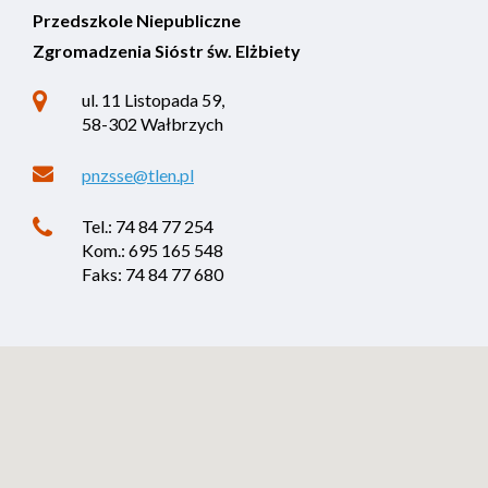
Przedszkole Niepubliczne
Zgromadzenia Sióstr św. Elżbiety
ul. 11 Listopada 59,
58-302 Wałbrzych
pnzsse@tlen.pl
Tel.: 74 84 77 254
Kom.: 695 165 548
Faks: 74 84 77 680